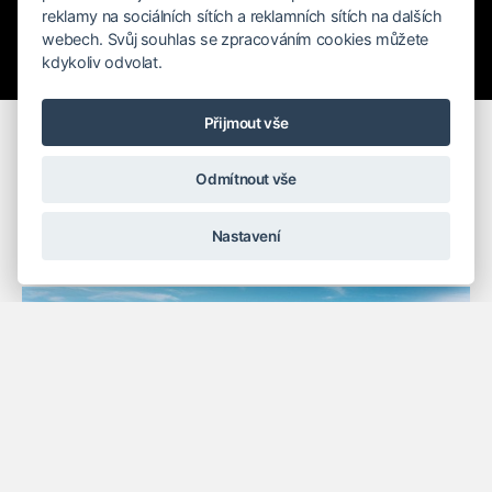
reklamy na sociálních sítích a reklamních sítích na dalších
webech. Svůj souhlas se zpracováním cookies můžete
kdykoliv odvolat.
Rychlé hledání
Přijmout vše
Modrý Maurícius odporúča tieto
Odmítnout vše
hotely V Grécku
Nastavení