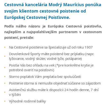
Cestovná kancelária Modrý Maurícius ponúka
svojim klientom cestovné poistenie od
Európskej Cestovnej Poisťovne.
Podľa nášho názoru je Európska Cestovná poisťovňa,
najlepším a najspoľahlivejším partnerom v cestovnom
poistení, pretože:
Na Cestovné poistenie sa špecializuje už od roku 1907
Dovolenkové športy máte poistené bez príplatku (napr.
lyžovanie, vodný skúter, vodné lyže, potápanie)
Poistia Vás bez ohľadu na vek (*pre konkrétne krytie je
potrebné overiť na poisťovni)
Storno poplatok Vám preplatia bez spoluúčasti
Poistenie storna si nemusíte objednať súčasne so zájazdom
Asistenčnú službu máte k dispozícii 24 hodín denne, 7 dní
v týždni
Výhodné rodinné balíky