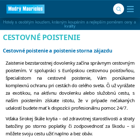
Hotely s osobitým kouzlem, krásným koupáním a nejlepším poměrem ceny a 
kvality
CESTOVNÉ POISTENIE
Cestovné poistenie a poistenie storna zájazdu
Zaistenie bezstarostnej dovolenky začína správnym cestovným
poistením. V spolupráci s Európskou cestovnou poisťovňou,
špecialistom na cestovné poistenie, Vám ponúkame
komplexnú ochranu pri cestách do celého sveta. Či už vyrážate
za exotikou, na aktívnu dovolenku alebo služobnú cestu, s
naším poistením získate istotu, že v prípade nečakaných
udalostí budete mať k dispozícii profesionálnu pomoc 24/7.
Vďaka širokej škále krytia – od zdravotnej starostlivosti a straty
batožiny po storno poplatky či zodpovednosť za škodu – si
môžete svoju cestu užiť naplno a bez obáv.