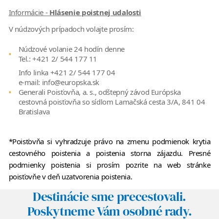
Informácie -
Hlásenie poistnej udalosti
V núdzových prípadoch volajte prosím:
Núdzové volanie 24 hodín denne
Tel.: +421 2/ 544 177 11
Info linka +421 2/ 544 177 04
e-mail: info@europska.sk
Generali Poisťovňa, a. s., odštepný závod Európska
cestovná poisťovňa so sídlom Lamačská cesta 3/A, 841 04
Bratislava
*Poisťovňa si vyhradzuje právo na zmenu podmienok krytia
cestovného poistenia a poistenia storna zájazdu. Presné
podmienky poistenia si prosím pozrite na web stránke
poisťovňe v deň uzatvorenia poistenia.
Destinácie sme precestovali.
Poskytneme Vám osobné rady.