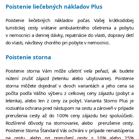
Poistenie liečebných nákladov Plus
Poistenie liečebných nákladov počas Vašej krátkodobej
turistickej cesty vrátane ambulantného ošetrenia a pobytu
v nemocnici a dennej dávky, repatriácie do vlasti, dopravy detí
do vlasti, návštevy chorého pri pobyte v nemocnici.
Poistenie storna
Poistenie storna Vám môže ušetriť veľa peňazí, ak budete
nútení zrušiť zájazd (letenku alebo ubytovanie). Poistenie
storna môžete dojednať v dvoch variantách a jeho cena sa
počíta podľa Vášho výberu z celkovej ceny zájazdu (pobyt a
letenka), alebo len z ceny za pobyt. Varianta Storno Plus je
rozsiahla ochrana pred nástupom na cestu a zároveň v prípade
prerušenia cesty až do 100% ceny zájazdu bez spoluúčasti.
Rozšírené dôvody na stornovanie, alebo prerušenie cesty.
Poistenie Storna Štandard Vás ochráni v prípade nenastúpenia
na cestu, alebo pri prerušení cesty s 10% alebo 25%