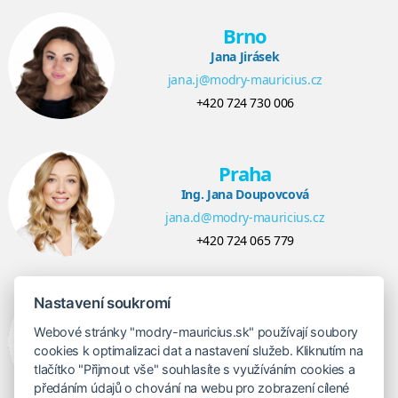
Brno
Jana Jirásek
jana.j@modry-mauricius.cz
+420 724 730 006
Praha
Ing. Jana Doupovcová
jana.d@modry-mauricius.cz
+420 724 065 779
Nastavení soukromí
Bratislava
Veronika Khúlová
Webové stránky "modry-mauricius.sk" používají soubory
cookies k optimalizaci dat a nastavení služeb. Kliknutím na
veronika@modry-mauricius.sk
tlačítko "Přijmout vše" souhlasíte s využíváním cookies a
+421 948 548 908
předáním údajů o chování na webu pro zobrazení cílené