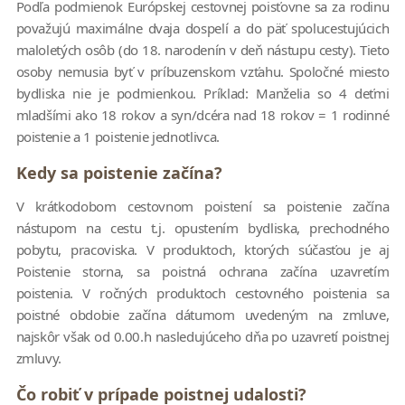
Podľa podmienok Európskej cestovnej poisťovne sa za rodinu
považujú maximálne dvaja dospelí a do päť spolucestujúcich
maloletých osôb (do 18. narodenín v deň nástupu cesty). Tieto
osoby nemusia byť v príbuzenskom vzťahu. Spoločné miesto
bydliska nie je podmienkou. Príklad: Manželia so 4 deťmi
mladšími ako 18 rokov a syn/dcéra nad 18 rokov = 1 rodinné
poistenie a 1 poistenie jednotlivca.
Kedy sa poistenie začína?
V krátkodobom cestovnom poistení sa poistenie začína
nástupom na cestu t.j. opustením bydliska, prechodného
pobytu, pracoviska. V produktoch, ktorých súčasťou je aj
Poistenie storna, sa poistná ochrana začína uzavretím
poistenia. V ročných produktoch cestovného poistenia sa
poistné obdobie začína dátumom uvedeným na zmluve,
najskôr však od 0.00.h nasledujúceho dňa po uzavretí poistnej
zmluvy.
Čo robiť v prípade poistnej udalosti?