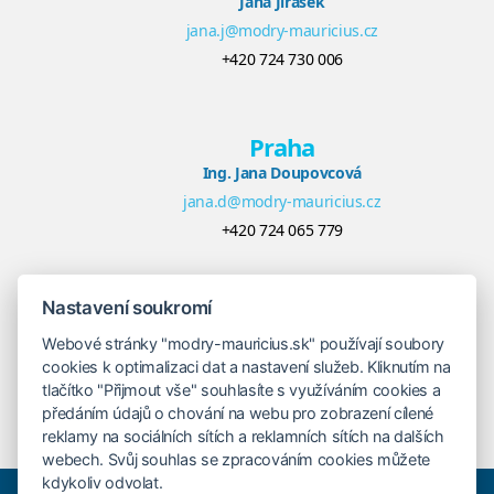
Jana Jirásek
jana.j@modry-mauricius.cz
+420 724 730 006
Praha
Ing. Jana Doupovcová
jana.d@modry-mauricius.cz
+420 724 065 779
Nastavení soukromí
Bratislava
Veronika Khúlová
Webové stránky "modry-mauricius.sk" používají soubory
cookies k optimalizaci dat a nastavení služeb. Kliknutím na
veronika@modry-mauricius.sk
tlačítko "Přijmout vše" souhlasíte s využíváním cookies a
+421 948 548 908
předáním údajů o chování na webu pro zobrazení cílené
reklamy na sociálních sítích a reklamních sítích na dalších
webech. Svůj souhlas se zpracováním cookies můžete
kdykoliv odvolat.