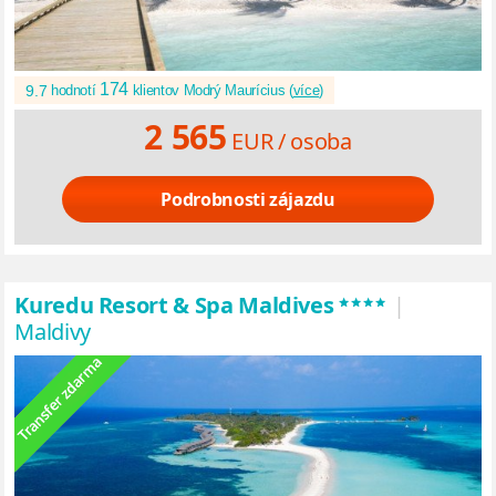
174
9.7
hodnotí
klientov Modrý Maurícius (
více
)
2 565
EUR /
osoba
Podrobnosti zájazdu
****
Kuredu Resort & Spa Maldives
|
Maldivy