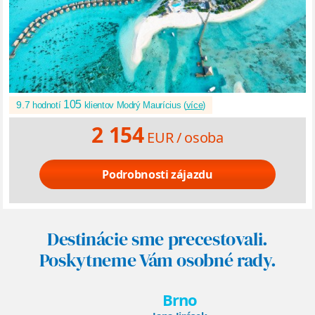
105
9.7
hodnotí
klientov Modrý Maurícius (
více
)
2 154
EUR /
osoba
Podrobnosti zájazdu
Destinácie sme precestovali.
Poskytneme Vám osobné rady.
Brno