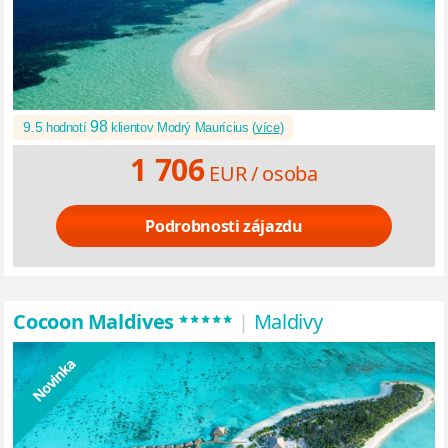
98
9.5
hodnotí
klientov Modrý Maurícius (
více
)
1 706
EUR /
osoba
Podrobnosti zájazdu
*****
Cocoon Maldives
|
Maldivy