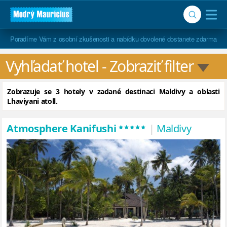
Poradíme Vám z osobní zkušenosti a nabídku dovolené dostanete zdarma
Vyhľadať hotel
 - Zobraziť filter
Zobrazuje se 3 hotely v zadané destinaci Maldivy a oblasti
Lhaviyani atoll.
*****
Atmosphere Kanifushi
|
Maldivy