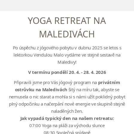
YOGA RETREAT NA
MALEDIVÁCH
Po úspěchu z jógového pobytu v dubnu 2025 se letos s
lektorkou Vendulou Malo vydáme ve stejné sestavě na
Maledivy!
V termínu pondělí 20. 4. - 28. 4. 2026
Připravili jsme pro Vás jógový program na
privátním
ostrůvku na Maledivách
šitý na míru tak, abyste se
nemusela o nic starat a mohla si s námi užít poklidný pobyt
plný odpočinku a načerpání nové energie ve skupině stejně
naladěných žen.
Jak vypadá typický den na našem retreatu:
07:00 Yoga na pláži za východu slunce
08:30 Společná snídaně