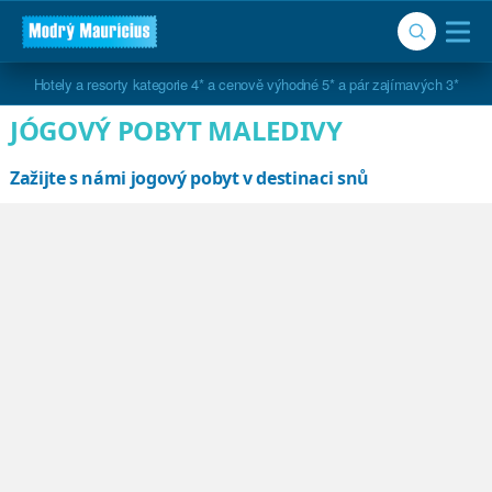
Hotely a resorty kategorie 4* a cenově výhodné 5* a pár zajímavých 3*
JÓGOVÝ POBYT MALEDIVY
Zažijte s námi jogový pobyt v destinaci snů