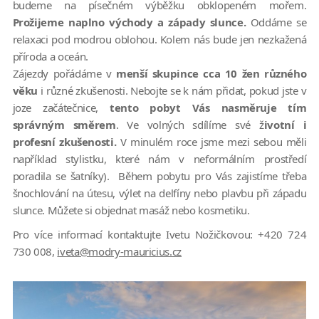
budeme na písečném výběžku obklopeném mořem.
Prožijeme naplno východy a západy slunce.
Oddáme se
relaxaci pod modrou oblohou. Kolem nás bude jen nezkažená
příroda a oceán.
Zájezdy pořádáme v
menší skupince cca 10 žen různého
věku
i různé zkušenosti. Nebojte se k nám přidat, pokud jste v
joze začátečnice,
tento pobyt Vás nasměruje tím
správným směrem
. Ve volných sdílíme své ž
ivotní i
profesní zkušenosti.
V minulém roce jsme mezi sebou měli
například stylistku, které nám v neformálním prostředí
poradila se šatníky). Během pobytu pro Vás zajistíme třeba
šnochlování na útesu, výlet na delfíny nebo plavbu při západu
slunce. Můžete si objednat masáž nebo kosmetiku.
Pro více informací kontaktujte Ivetu Nožičkovou: +420 724
730 008,
iveta@modry-mauricius.cz