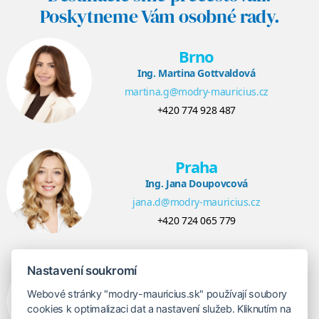
Poskytneme Vám osobné rady.
Brno
Ing. Martina Gottvaldová
martina.g@modry-mauricius.cz
+420 774 928 487
Praha
Ing. Jana Doupovcová
jana.d@modry-mauricius.cz
+420 724 065 779
Nastavení soukromí
Bratislava
Veronika Khúlová
Webové stránky "modry-mauricius.sk" používají soubory
cookies k optimalizaci dat a nastavení služeb. Kliknutím na
veronika@modry-mauricius.sk