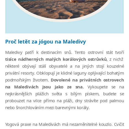
Proč letět za jógou na Maledivy
Maledivy patří k destinacím snů. Tento ostrovní stát tvoří
tisíce nádherných malých korálových ostrůvků
, z nichž
některé obývají stálí obyvatelé a na jiných stojí kouzelné
privátní resorty. Obklopují je klidné laguny oplývající bohatým
podmořským životem.
Dovolené na privátních ostrovech
na Maledivách jsou jako ze sna.
Vykoupete se na
nejkrásnějších plážích světa s bílým pískem, budete se
probouzet na vilce přímo na pláži, dny strávíte pod palmou
nebo šnorchlováním mezi barevnými korály.
Yogová praxe na Maledivách má nezaměnitelné kouzlo. Cvičit