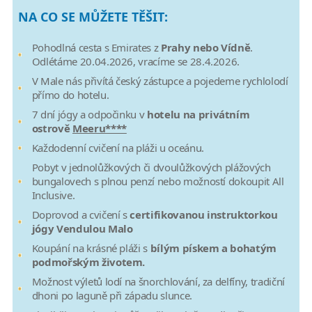
NA CO SE MŮŽETE TĚŠIT:
Pohodlná cesta s Emirates z
Prahy nebo Vídně
.
Odlétáme 20.04.2026, vracíme se 28.4.2026.
V Male nás přivítá český zástupce a pojedeme rychlolodí
přímo do hotelu.
7 dní jógy a odpočinku v
hotelu na privátním
ostrově
Meeru****
Každodenní cvičení na pláži u oceánu.
Pobyt v jednolůžkových či dvoulůžkových plážových
bungalovech s plnou penzí nebo možností dokoupit All
Inclusive.
Doprovod a cvičení s
certifikovanou instruktorkou
jógy Vendulou Malo
Koupání na krásné pláži s
bílým pískem a bohatým
podmořským životem.
Možnost výletů lodí na šnorchlování, za delfíny, tradiční
dhoni po laguně při západu slunce.