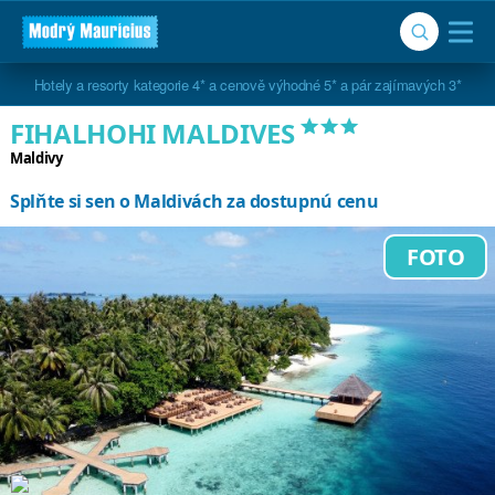
Hotely s osobitým kouzlem, krásným koupáním a nejlepším poměrem ceny a 
Hotely a resorty kategorie 4* a cenově výhodné 5* a pár zajímavých 3*
kvality
***
FIHALHOHI MALDIVES
Maldivy
Splňte si sen o Maldivách za dostupnú cenu
FOTO