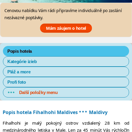
Cenovou nabídku Vám rádi připravíme individuálně po zaslání
nezávazné poptávky.
Mám záujem o hotel
Popis hotela
Kategórie izieb
Pláž a more
Profi foto
Další položky menu
***
Popis hotela Fihalhohi Maldives
Maldivy
Fihalhohi je malý pokojný ostrov vzdialený 28 km od
medzinárodného letiska v Male. Len za 45 minút Vás rýchločln