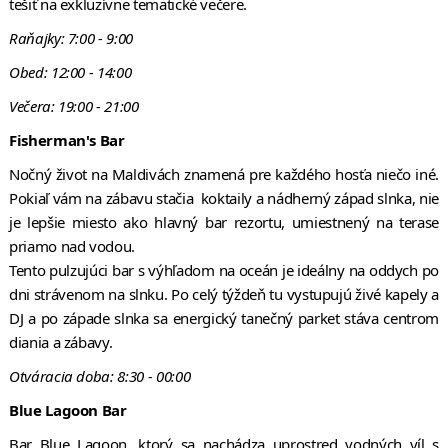
tešiť na exkluzívne tematické večere.
Raňajky: 7:00 - 9:00
Obed: 12:00 - 14:00
Večera: 19:00 - 21:00
Fisherman's Bar
Nočný život na Maldivách znamená pre každého hosťa niečo iné.
Pokiaľ vám na zábavu stačia koktaily a nádherný západ slnka, nie
je lepšie miesto ako hlavný bar rezortu, umiestnený na terase
priamo nad vodou.
Tento pulzujúci bar s výhľadom na oceán je ideálny na oddych po
dni strávenom na slnku. Po celý týždeň tu vystupujú živé kapely a
DJ a po západe slnka sa energický tanečný parket stáva centrom
diania a zábavy.
Otváracia doba: 8:30 - 00:00
Blue Lagoon Bar
Bar Blue Lagoon, ktorý sa nachádza uprostred vodných víl s