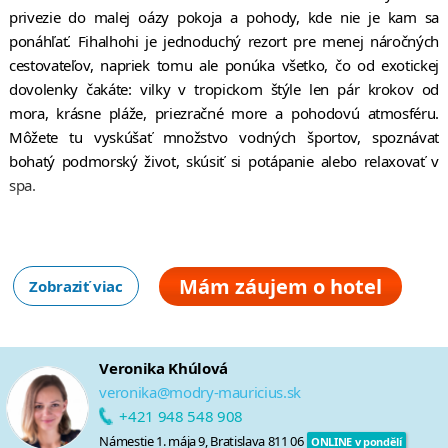
privezie do malej oázy pokoja a pohody, kde nie je kam sa
ponáhľať. Fihalhohi je jednoduchý rezort pre menej náročných
cestovateľov, napriek tomu ale ponúka všetko, čo od exotickej
dovolenky čakáte: vilky v tropickom štýle len pár krokov od
mora, krásne pláže, priezračné more a pohodovú atmosféru.
Môžete tu vyskúšať množstvo vodných športov, spoznávať
bohatý podmorský život, skúsiť si potápanie alebo relaxovať v
spa.
Mám záujem o hotel
Zobraziť viac
Veronika Khúlová
veronika@modry-mauricius.sk
+421 948 548 908
Námestie 1. mája 9, Bratislava 811 06
ONLINE v pondělí