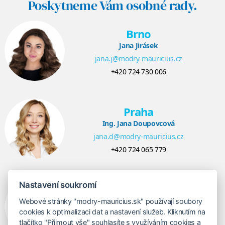
Poskytneme Vám osobné rady.
Brno
Jana Jirásek
jana.j@modry-mauricius.cz
+420 724 730 006
Praha
Ing. Jana Doupovcová
jana.d@modry-mauricius.cz
+420 724 065 779
Nastavení soukromí
Bratislava
Veronika Khúlová
Webové stránky "modry-mauricius.sk" používají soubory
cookies k optimalizaci dat a nastavení služeb. Kliknutím na
veronika@modry-mauricius.sk
tlačítko "Přijmout vše" souhlasíte s využíváním cookies a