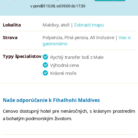
v pondělí 10.08. od 09:00 do 17:30
Lokalita
Maldivy, atoll |
Zobraziť mapu
Strava
Polpenzia, Plná penzia, All Inclusive |
Viac o
gastronómii
Typy špecialistov
Rychlý transfer lodí z Male
Výhodná cena
Krásné moře
Naše odporúčanie k Fihalhohi Maldives
Cenovo dostupný hotel pre nenáročných, s krásnym prostredím
a bohatým podmorským životom.