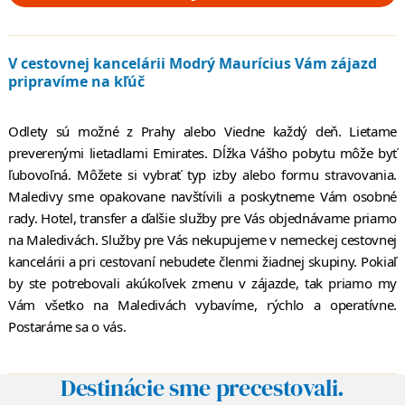
V cestovnej kancelárii Modrý Maurícius Vám zájazd
pripravíme na kľúč
Odlety sú možné z Prahy alebo Viedne každý deň. Lietame
preverenými lietadlami Emirates. Dĺžka Vášho pobytu môže byť
ľubovoľná. Môžete si vybrať typ izby alebo formu stravovania.
Maledivy sme opakovane navštívili a poskytneme Vám osobné
rady. Hotel, transfer a ďalšie služby pre Vás objednávame priamo
na Maledivách. Služby pre Vás nekupujeme v nemeckej cestovnej
kancelárii a pri cestovaní nebudete členmi žiadnej skupiny. Pokiaľ
by ste potrebovali akúkoľvek zmenu v zájazde, tak priamo my
Vám všetko na Maledivách vybavíme, rýchlo a operatívne.
Postaráme sa o vás.
Destinácie sme precestovali.