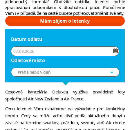
jednoduchý formulář. Obdržíte nabídku letenek rychle
zpracovanou odborníkem s dlouholetou praxí. Pomůžeme
Vám i v případě, že na cestě budete potřebovat změnit své lety.
Mám zájem o letenky
Datum odletu
Odletové místo
Praha nebo Vídeň
Cestovná kancelária Deluxea využíva pravidelné lety
spoločností Air New Zealand a Air France.
Cenu leteniek Vám oznámime na vyžiadanie pre konkrétny
termín. Ceny sa môžu veľmi líšiť podľa aktuálneho dopytu
závislé na termíne sviatkov, prázdnin, sezóne, atď. Ak chcete
cestovať čo najlacnejšie, odporúčame rezervovať letenku s