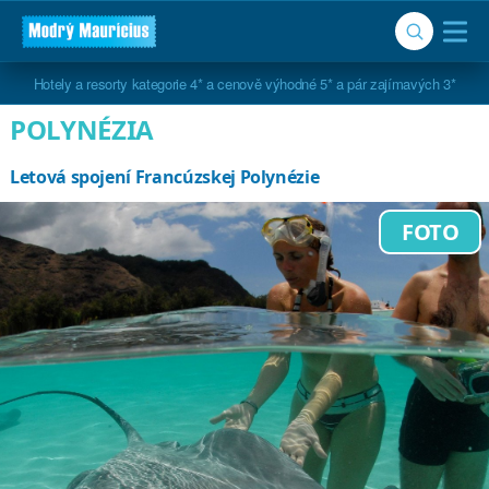
Hotely a resorty kategorie 4* a cenově výhodné 5* a pár zajímavých 3*
POLYNÉZIA
Letová spojení Francúzskej Polynézie
FOTO