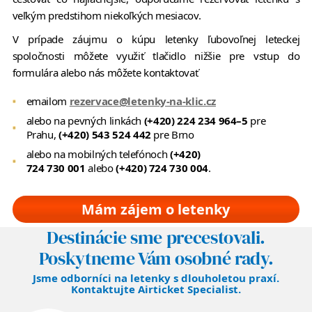
veľkým predstihom niekoľkých mesiacov.
V prípade záujmu o kúpu letenky ľubovoľnej leteckej
spoločnosti môžete využiť tlačidlo nižšie pre vstup do
formulára alebo nás môžete kontaktovať
emailom
rezervace@letenky-na-klic.cz
alebo na pevných linkách
(+420) 224 234 964–5
pre
Prahu,
(+420) 543 524 442
pre Brno
alebo na mobilných telefónoch
(+420)
724 730 001
alebo
(+420) 724 730 004
.
Mám zájem o letenky
Destinácie sme precestovali.
Poskytneme Vám osobné rady.
Jsme odborníci na letenky s dlouholetou praxí.
Kontaktujte Airticket Specialist.