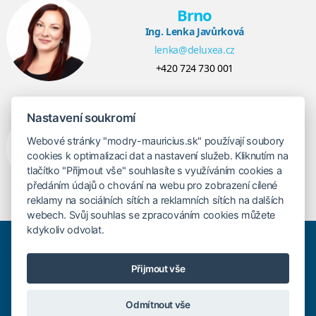
Brno
Ing. Lenka Javůrková
lenka@deluxea.cz
+420 724 730 001
Nastavení soukromí
Praha
Mgr. Roman Švec
Webové stránky "modry-mauricius.sk" používají soubory
cookies k optimalizaci dat a nastavení služeb. Kliknutím na
roman@deluxea.cz
tlačítko "Přijmout vše" souhlasíte s využíváním cookies a
+420 724 730 064
předáním údajů o chování na webu pro zobrazení cílené
reklamy na sociálních sítích a reklamních sítích na dalších
webech. Svůj souhlas se zpracováním cookies můžete
kdykoliv odvolat.
Poistenie proti úpadku 9 550 000 Kč
O spoločnosti
Mapa stránok
Přijmout vše
Právna doložka
Vyhľadávanie
Cookies
Odmítnout vše
© Copyright Cestovní kancelář Modrý Maurícius s.r.o.