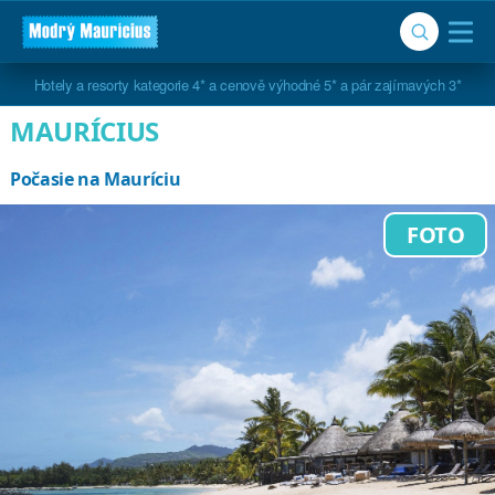
Hotely s osobitým kouzlem, krásným koupáním a nejlepším poměrem ceny a 
kvality
MAURÍCIUS
Počasie na Mauríciu
FOTO