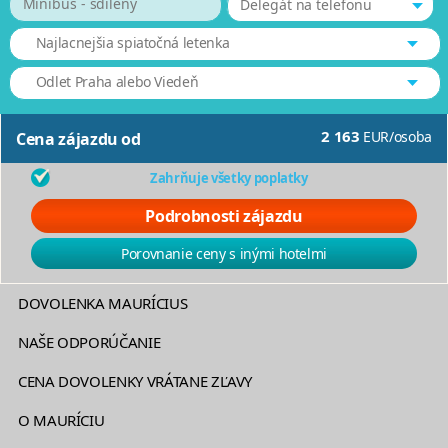
Minibus - sdílený
Delegát na telefonu
Najlacnejšia spiatočná letenka
Odlet Praha alebo Viedeň
2 163
EUR
/
osoba
Cena zájazdu od
Zahrňuje všetky poplatky
Podrobnosti zájazdu
Porovnanie ceny s inými hotelmi
DOVOLENKA MAURÍCIUS
NAŠE ODPORÚČANIE
CENA DOVOLENKY VRÁTANE ZĽAVY
O MAURÍCIU