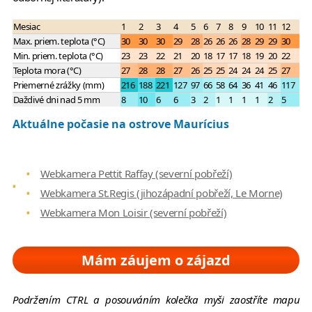
Mesiac
1
2
3
4
5
6
7
8
9
10
11
12
Max. priem. teplota (°C)
30
30
30
29
28
26
26
26
28
29
29
30
Min. priem. teplota (°C)
23
23
22
21
20
18
17
17
18
19
20
22
Teplota mora (°C)
27
28
28
27
26
25
25
24
24
24
25
27
Priemerné zrážky (mm)
216
188
221
127
97
66
58
64
36
41
46
117
Daždivé dni nad 5 mm
8
10
6
6
3
2
1
1
1
1
2
5
Aktuálne počasie na ostrove Maurícius
Webkamera Pettit Raffay (severní pobřeží)
Webkamera St.Regis (jihozápadní pobřeží, Le Morne)
Webkamera Mon Loisir (severní pobřeží)
Mám záujem o zájazd
Podržením CTRL a posouváním kolečka myši zaostříte mapu