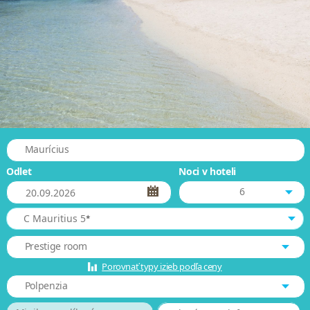
Maurícius
Odlet
Noci v hoteli
6
*
C Mauritius 5
Prestige room
Porovnať typy izieb podľa ceny
Polpenzia