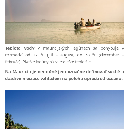
Teplota vody
v maurícijských lagúnach sa pohybuje v
rozmedzí od 22 °C (júl – august) do 28 °C (december –
február). Plytšie lagúny sú v lete ešte teplejšie.
Na Mauríciu je nemožné jednoznačne definovať suché a
daždivé mesiace vzhľadom na polohu uprostred oceánu.