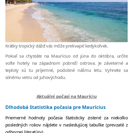
Krátky tropický dážď vás môže prekvapiť kedykoľvek.
Pokiaľ sa chystáte na Maurícius od júna do októbra, určite
voľte hotely na západnom pobreží ostrova. Je záveterné a
teploty sú tu príjemné, podobné nášmu letu. Vyhnete sa
silnému vetru od juhovýchodu.
Aktuální počasí na Mauríciu
Dlhodobá štatistika počasia pre Maurícius
Priemerné hodnoty počasia štatisticky zistené za niekoľko
posledných rokov nájdete v nasledujúcej tabuľke (prevzaté z
odbornej literatúry).