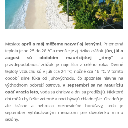
Mesiace
apríl a máj môžeme nazvať aj letnými.
Priemerná
teplota je od 25 do 28 °C a menšie je aj riziko zrážok.
Jún, júl a
august sú obdobím maurícijskej „zimy“
a
pravdepodobnosť zrážok je najnižšia z celého roka. Denné
teploty vzduchu sú v júli cca 24 °C, nočné cca 16 °C. V tomto
období silne fúka od juhovýchodu, čo spoznáte hlavne na
východnom pobreží ostrova.
V septembri sa na Mauríciu
opäť vracia leto
, voda sa ohrieva a dni sa predlžujú. Niektoré
dni môžu byť ešte veterné a noci bývajú chladnejšie. Cez deň je
ale krásne a nehrozia neznesiteľné horúčavy, teda je
september vyhľadávaným mesiacom pre dovolenku mimo
sezóny.