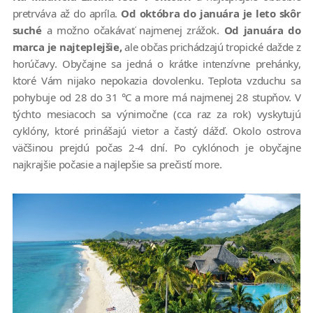
pretrváva až do apríla.
Od októbra do januára je leto skôr
suché
a možno očakávať najmenej zrážok.
Od januára do
marca je najteplejšie,
ale občas prichádzajú tropické dažde z
horúčavy. Obyčajne sa jedná o krátke intenzívne prehánky,
ktoré Vám nijako nepokazia dovolenku. Teplota vzduchu sa
pohybuje od 28 do 31 °C a more má najmenej 28 stupňov. V
týchto mesiacoch sa výnimočne (cca raz za rok) vyskytujú
cyklóny, ktoré prinášajú vietor a častý dážď. Okolo ostrova
väčšinou prejdú počas 2-4 dní. Po cyklónoch je obyčajne
najkrajšie počasie a najlepšie sa prečistí more.