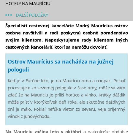
HOTELY NA MAURÍCIU
DALŠÍ POLOŽKY
Špecialisti cestovnej kancelárie Modrý Maurícius ostrov
osobne navštívili a radi poskytnú osobné poradenstvo
svojim klientom. Neposkytujeme rady klientom iných
cestovných kancelárií, ktorí sa nemôžu dovolať.
Ostrov Maurícius sa nachádza na južnej
pologuli
Keď je v Európe leto, je na Mauríciu zima a naopak. Pokiaľ
pricestujete zo severnej pologule v čase zimy, môže sa vám
zdať, že na Mauríciu je príliš horúco a vlhko. Krátky dáždik
môže prísť v ktorýkoľvek deň roka, ale skutočne daždivých
dní je málo. Pokiaľ nefúka vietor zo severu, veje príjemný
vánok z juhovýchodu.
Na Mauríciu začína leto v októbri
a najteplejšie obdobie