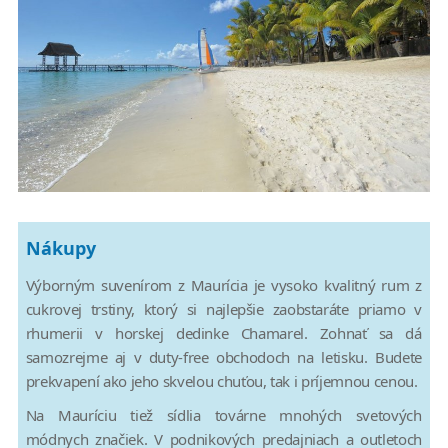
Nákupy
Výborným suvenírom z Maurícia je vysoko kvalitný rum z
cukrovej trstiny, ktorý si najlepšie zaobstaráte priamo v
rhumerii v horskej dedinke Chamarel. Zohnať sa dá
samozrejme aj v duty-free obchodoch na letisku. Budete
prekvapení ako jeho skvelou chuťou, tak i príjemnou cenou.
Na Mauríciu tiež sídlia továrne mnohých svetových
módnych značiek. V podnikových predajniach a outletoch