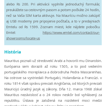
alebo Rs 200. Pri aktivácii vyplníte jednoduchý formulár,
preukážete sa cestovným pasom a potom počkáte 24 hodín,
než sa Vaša SIM karta aktivuje. Na Mauríciu možno zakúpiť
aj USB modemy pre pripojenie počítača, a to v predajniach
Emtelu od Rs 1599. Zoznam miest, kde nájdete pobočku
Emtel:
https://www.emtel.com/contact/our-
showrooms/locate-us
História
Mauritius poznali už stredovekí Arabi a hovorili mu Dinarobin.
Európania sem dorazili až roku 1505, a to pod vedením
portugalského moreplavca a dobrodruha Pedra Mascarenhas.
Na ostrove sa vystriedali Portugalci, Holanďania a Francúzi. v
roku 1814 však správu prevzali Angličania, od ktorých prevzali
Mauricijci úradný jazyk aj zákony. Dňa 12. marca 1968 získal
Mauritius nezávislosť a o 24 rokov neskôr bol vyhlásený za
republiku. Ústava je založená na rozdelení moci medzi