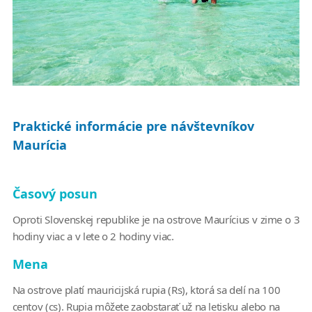
Praktické informácie pre návštevníkov
Maurícia
Časový posun
Oproti Slovenskej republike je na ostrove Maurícius v zime o 3
hodiny viac a v lete o 2 hodiny viac.
Mena
Na ostrove platí mauricijská rupia (Rs), ktorá sa delí na 100
centov (cs). Rupia môžete zaobstarať už na letisku alebo na