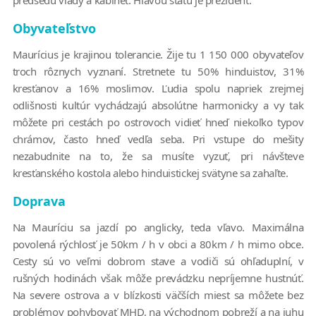
predsedu vlády a kabinet. Hlavou štátu je prezident.
Obyvateľstvo
Maurícius je krajinou tolerancie. Žije tu 1 150 000 obyvateľov
troch rôznych vyznaní. Stretnete tu 50% hinduistov, 31%
kresťanov a 16% moslimov. Ľudia spolu napriek zrejmej
odlišnosti kultúr vychádzajú absolútne harmonicky a vy tak
môžete pri cestách po ostrovoch vidieť hneď niekoľko typov
chrámov, často hneď vedľa seba. Pri vstupe do mešity
nezabudnite na to, že sa musíte vyzuť, pri návšteve
kresťanského kostola alebo hinduistickej svätyne sa zahaľte.
Doprava
Na Mauríciu sa jazdí po anglicky, teda vľavo. Maximálna
povolená rýchlosť je 50km / h v obci a 80km / h mimo obce.
Cesty sú vo veľmi dobrom stave a vodiči sú ohľaduplní, v
rušných hodinách však môže prevádzku nepríjemne hustnúť.
Na severe ostrova a v blízkosti väčších miest sa môžete bez
problémov pohybovať MHD, na východnom pobreží a na juhu