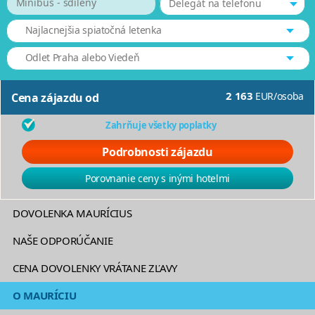
Minibus - sdílený
Delegát na telefonu
Najlacnejšia spiatočná letenka
Odlet Praha alebo Viedeň
2 163
EUR
/
osoba
Cena zájazdu od
Zahrňuje všetky poplatky
Podrobnosti zájazdu
Porovnanie ceny s inými hotelmi
DOVOLENKA MAURÍCIUS
NAŠE ODPORÚČANIE
CENA DOVOLENKY VRÁTANE ZĽAVY
O MAURÍCIU