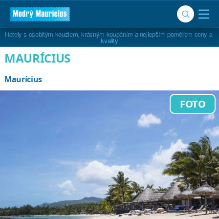
Hotely s osobitým kouzlem, krásným koupáním a nejlepším poměrem ceny a 
kvality
MAURÍCIUS
Maurícius
FOTO