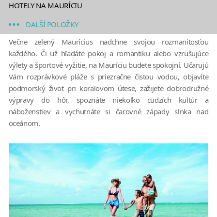
HOTELY NA MAURÍCIU
DALŠÍ POLOŽKY
Večne zelený Maurícius nadchne svojou rozmanitosťou
každého. Či už hľadáte pokoj a romantiku alebo vzrušujúce
výlety a športové vyžitie, na Mauríciu budete spokojní. Učarujú
Vám rozprávkové pláže s priezračne čistou vodou, objavíte
podmorský život pri koralovom útese, zažijete dobrodružné
výpravy do hôr, spoznáte niekoľko cudzích kultúr a
náboženstiev a vychutnáte si čarovné západy slnka nad
oceánom.