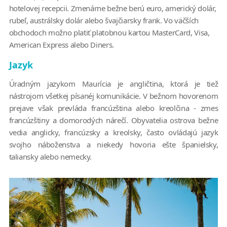
hotelovej recepcii. Zmenárne bežne berú euro, americký dolár,
rubeľ, austrálsky dolár alebo švajčiarsky frank. Vo väčších
obchodoch možno platiť platobnou kartou MasterCard, Visa,
American Express alebo Diners.
Jazyk
Úradným jazykom Maurícia je angličtina, ktorá je tiež
nástrojom všetkej písanéj komunikácie. V bežnom hovorenom
prejave však prevláda francúzština alebo kreolčina - zmes
francúzštiny a domorodých nárečí. Obyvatelia ostrova bežne
vedia anglicky, francúzsky a kreolsky, často ovládajú jazyk
svojho náboženstva a niekedy hovoria ešte španielsky,
taliansky alebo nemecky.