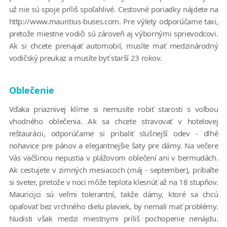
už nie sú spoje príliš spoľahlivé. Cestovné poriadky nájdete na
http://www.mauritius-buses.com. Pre výlety odporúčame taxi,
pretože miestne vodiči sú zároveň aj výbornými sprievodcovi.
Ak si chcete prenajať automobil, musíte mať medzinárodný
vodičský preukaz a musíte byť starší 23 rokov.
Oblečenie
Vďaka priaznivej klíme si nemusíte robiť starosti s voľbou
vhodného oblečenia. Ak sa chcete stravovať v hotelovej
reštaurácii, odporúčame si pribaliť slušnejší odev - dlhé
nohavice pre pánov a elegantnejšie šaty pre dámy. Na večere
Vás väčšinou nepustia v plážovom oblečení ani v bermudách.
Ak cestujete v zimných mesiacoch (máj - september), pribaľte
si sveter, pretože v noci môže teplota klesnúť až na 18 stupňov.
Mauricijci sú veľmi tolerantní, takže dámy, ktoré sa chcú
opaľovať bez vrchného dielu plaviek, by nemali mať problémy.
Nudisti však medzi miestnymi príliš pochopenie nenájdu.