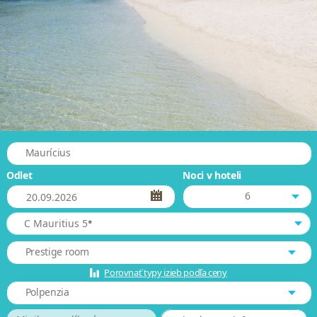
Maurícius
Odlet
Noci v hoteli
6
*
C Mauritius 5
Prestige room
Porovnať typy izieb podľa ceny
Polpenzia