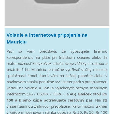
Volanie a internetové pripojenie na
Mauríciu
Páči sa vám predstava, že vybavujete firemnú
korešpondenciu na pláži pri Indickom oceáne, alebo že
máte možnosť kedykoľvek zdieľať svoje zážitky s rodinou a
priateľmi? Na Mauríciu je možné využívať služby miestnej
spoločnosti Emtel, ktorá vám na každej pobočke alebo v
novinovom stánku ponúkne tzv. Starter pack s predplatenou
kartou na volanie a SMS a vysokorýchlostným mobilným
Internetom (3G / HSDPA / HSPA + a 4G).
Balíček stojí Rs.
100 a k jeho kúpe potrebujete cestovný pas.
Nie ste
viazaní žiadnou zmluvou, predplatenú kartu možno takmer
v každom novinovom stánku dobiť na Rs 20, Rs 50, Rs 100