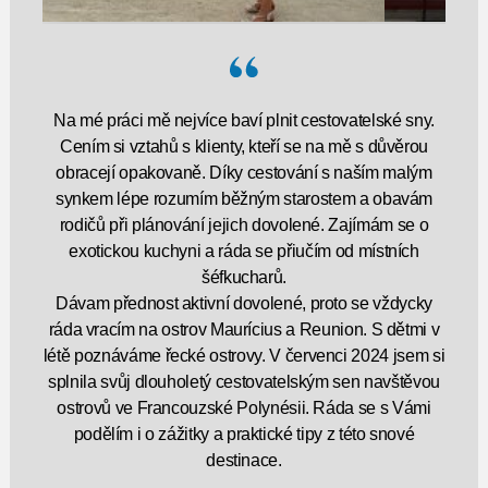
Na mé práci mě nejvíce baví plnit cestovatelské sny.
Cením si vztahů s klienty, kteří se na mě s důvěrou
obracejí opakovaně. Díky cestování s naším malým
synkem lépe rozumím běžným starostem a obavám
rodičů při plánování jejich dovolené. Zajímám se o
exotickou kuchyni a ráda se přiučím od místních
šéfkucharů.
Dávam přednost aktivní dovolené, proto se vždycky
ráda vracím na ostrov Maurícius a Reunion. S dětmi v
létě poznáváme řecké ostrovy. V červenci 2024 jsem si
splnila svůj dlouholetý cestovatelským sen navštěvou
ostrovů ve Francouzské Polynésii. Ráda se s Vámi
podělím i o zážitky a praktické tipy z této snové
destinace.