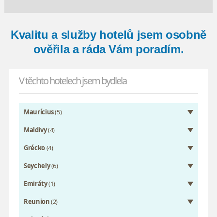
Kvalitu a služby hotelů jsem osobně
ověřila a ráda Vám poradím.
V těchto hotelech jsem bydlela
Maurícius
(5)
Maldivy
(4)
Grécko
(4)
Seychely
(6)
Emiráty
(1)
Reunion
(2)